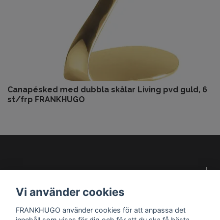
Canapésked med dubbla skålar Living pvd guld, 6
st/frp FRANKHUGO
Om oss
Vi använder cookies
Kundservice
FRANKHUGO använder cookies för att anpassa det
innehåll som visas för dig och för att du ska få bästa