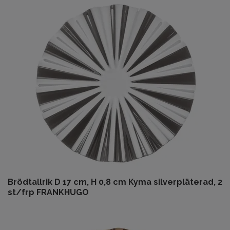
Brödtallrik D 17 cm, H 0,8 cm Kyma silverpläterad, 2
st/frp FRANKHUGO