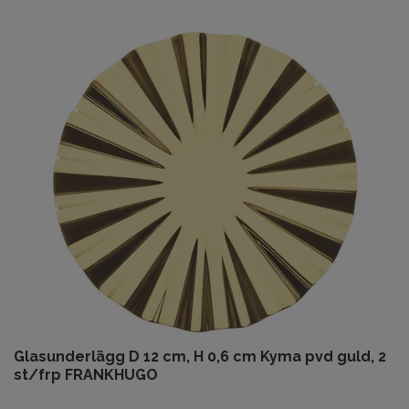
Glasunderlägg D 12 cm, H 0,6 cm Kyma pvd guld, 2
st/frp FRANKHUGO