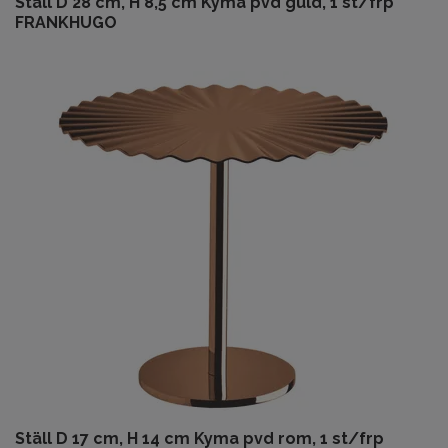
Ställ D 28 cm, H 8,5 cm Kyma pvd guld, 1 st/frp
FRANKHUGO
Ställ D 17 cm, H 14 cm Kyma pvd rom, 1 st/frp