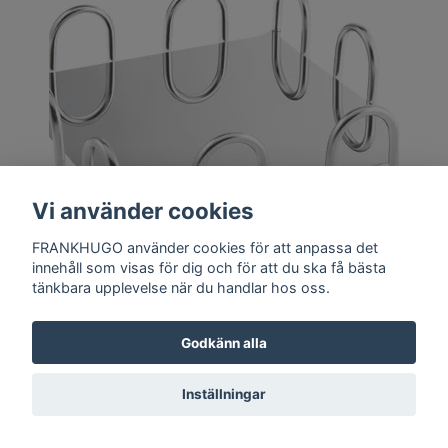
Vi använder cookies
FRANKHUGO använder cookies för att anpassa det
innehåll som visas för dig och för att du ska få bästa
tänkbara upplevelse när du handlar hos oss.
Fyrkantigt fat 26 × 26 cm, H 8,5 cm Kyma Hi-Tech
S/Steel, 1 st/frp FRANKHUGO
Godkänn alla
Inställningar