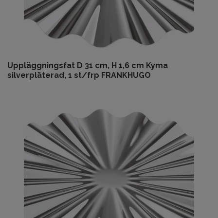
Uppläggningsfat D 31 cm, H 1,6 cm Kyma
silverpläterad, 1 st/frp FRANKHUGO