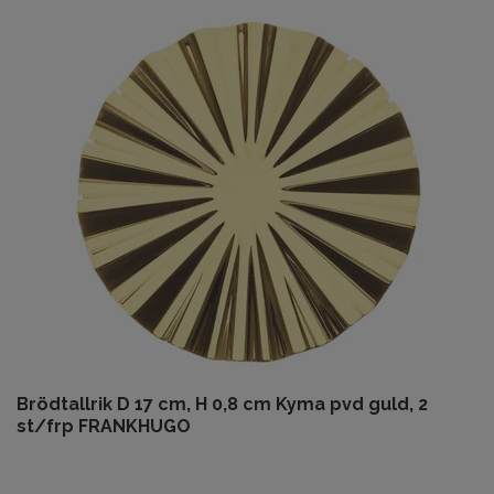
Brödtallrik D 17 cm, H 0,8 cm Kyma pvd guld, 2
st/frp FRANKHUGO