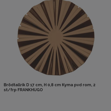
Brödtallrik D 17 cm, H 0,8 cm Kyma pvd rom, 2
st/frp FRANKHUGO