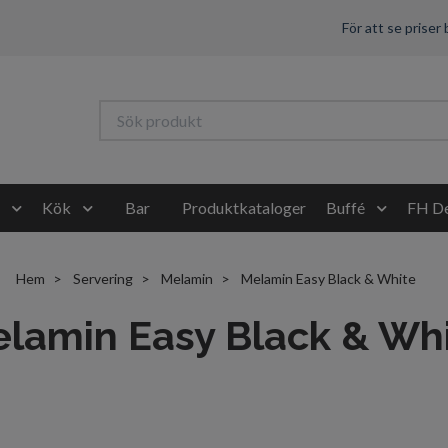
För att se priser
Kök
Bar
Produktkataloger
Buffé
FH De
Hem
Servering
Melamin
Melamin Easy Black & White
lamin Easy Black & Wh