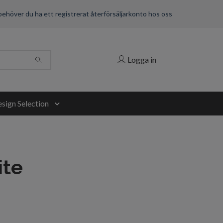
 behöver du ha ett registrerat återförsäljarkonto hos oss
Logga in
sign Selection
ite