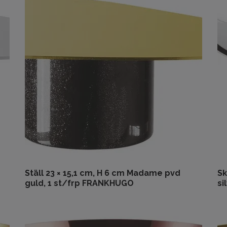
Ställ 23 × 15,1 cm, H 6 cm Madame pvd
Sk
guld, 1 st/frp FRANKHUGO
si