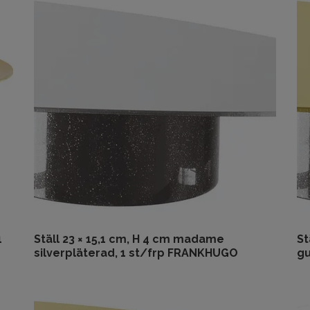
1
Ställ 23 × 15,1 cm, H 4 cm madame
St
silverpläterad, 1 st/frp FRANKHUGO
gu