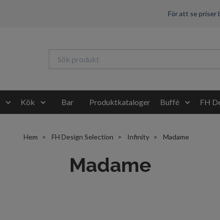
För att se priser
Kök
Bar
Produktkataloger
Buffé
FH De
Hem
FH Design Selection
Infinity
Madame
Madame