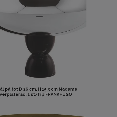
ål på fot D 26 cm, H 15,3 cm Madame
lverpläterad, 1 st/frp FRANKHUGO