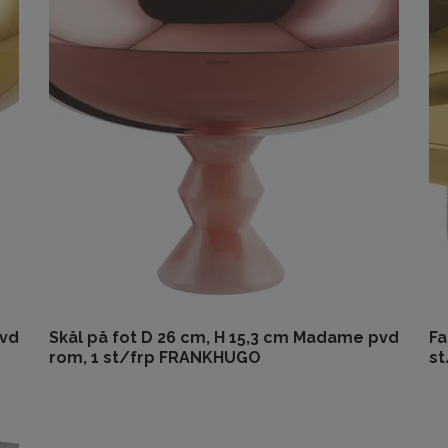
pvd
Skål på fot D 26 cm, H 15,3 cm Madame pvd
Fa
rom, 1 st/frp FRANKHUGO
s