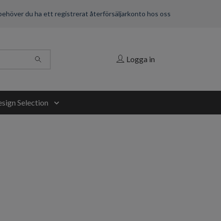
 behöver du ha ett registrerat återförsäljarkonto hos oss
Logga in
sign Selection