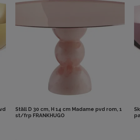
pvd
Ställ D 30 cm, H 14 cm Madame pvd rom, 1
Sk
st/frp FRANKHUGO
pa