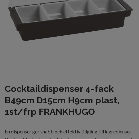
Cocktaildispenser 4-fack
B49cm D15cm H9cm plast,
1st/frp FRANKHUGO
En dispenser ger snabb och effektiv tillgång till ingredienser.