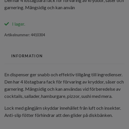
Den har 4 löstagbara fack för förvaring av kryddor, såser och
garnering. Mångsidig och kan använ
I lager.
Artikelnummer:
4410304
INFORMATION
En dispenser ger snabb och effektiv tillgång till ingredienser.
Den har 4 löstagbara fack för förvaring av kryddor, såser och
garnering. Mångsidig och kan användas vid förberedelse av
cocktails, sallader, hamburgare, pizzor, sushi med mera.
Lock med gångjärn skyddar innehållet från luft och insekter.
Anti-slip fötter förhindrar att den glider på diskbänken.