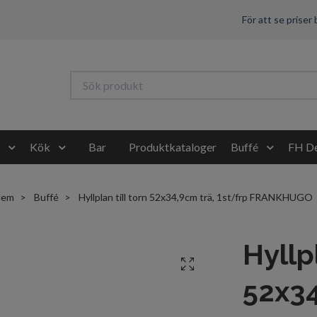
För att se priser
Kök
Bar
Produktkataloger
Buffé
FH De
Hem
Buffé
Hyllplan till torn 52x34,9cm trä, 1st/frp FRANKHUGO
Hyllpl
52x34