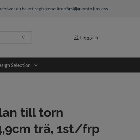
 behöver du ha ett registrerat återförsäljarkonto hos oss
Logga in
sign Selection
an till torn
,9cm trä, 1st/frp