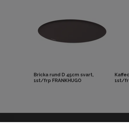
Bricka rund D 45cm svart,
Kaffe
1st/frp FRANKHUGO
1st/f