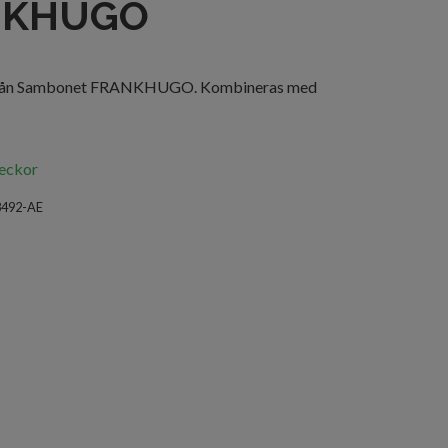
NKHUGO
ä från Sambonet FRANKHUGO. Kombineras med
veckor
8492-AE