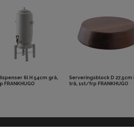
dispenser 6l H 54cm grå,
Serveringsblock D 27,5cm
rp FRANKHUGO
trä, 1st/frp FRANKHUGO