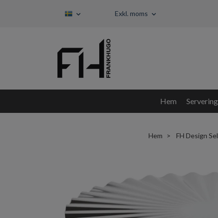
Exkl. moms
Hem
Servering
Hem
FH Design Se