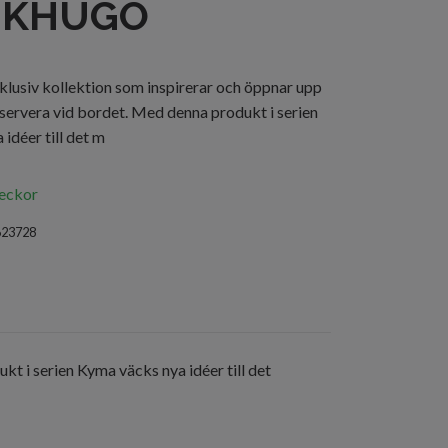
NKHUGO
exklusiv kollektion som inspirerar och öppnar upp
t servera vid bordet. Med denna produkt i serien
idéer till det m
veckor
623728
kt i serien Kyma väcks nya idéer till det