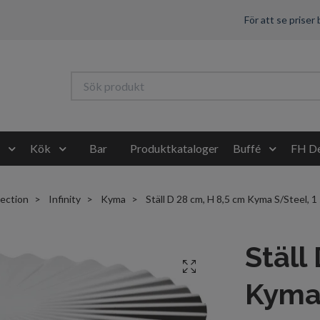
För att se priser
Kök
Bar
Produktkataloger
Buffé
FH De
lection
Infinity
Kyma
Ställ D 28 cm, H 8,5 cm Kyma S/Steel
Ställ
Kyma 