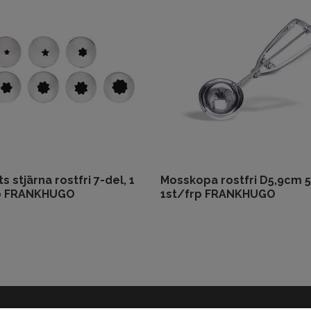
ts stjärna rostfri 7-del, 1
Mosskopa rostfri D5,9cm 
p FRANKHUGO
1st/frp FRANKHUGO