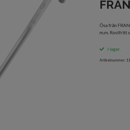
FRA
Ösa från FRANK
m.m. Rostfritt s
I lager.
Artikelnummer:
1