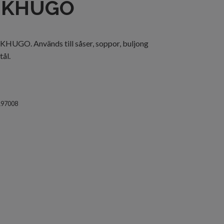
NKHUGO
HUGO. Används till såser, soppor, buljong
tål.
197008