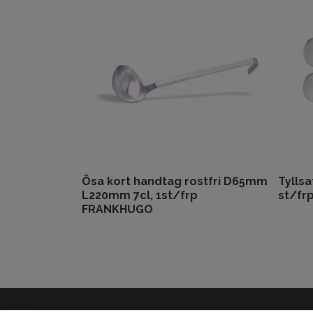
Ösa kort handtag rostfri D65mm
Tyllsa
L220mm 7cl, 1st/frp
st/fr
FRANKHUGO