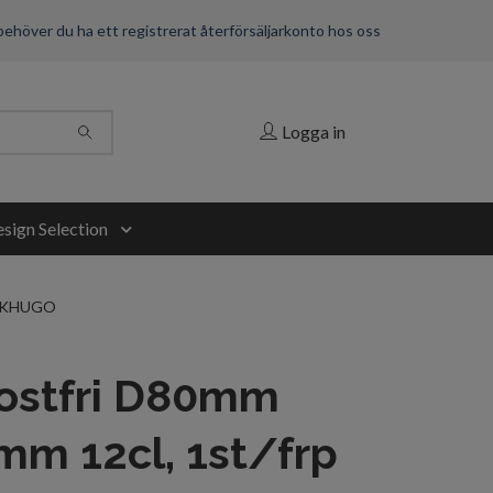
 behöver du ha ett registrerat återförsäljarkonto hos oss
Logga in
sign Selection
RANKHUGO
rostfri D80mm
m 12cl, 1st/frp