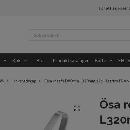
För att se priser
Kök
Bar
Produktkataloger
Buffé
FH De
ök
Köksredskap
Ösa rostfri D80mm L320mm 12cl, 1st/frp F
Ösa 
L320m