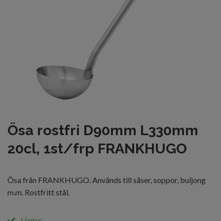
Ösa rostfri D90mm L330mm
20cl, 1st/frp FRANKHUGO
Ösa från FRANKHUGO. Används till såser, soppor, buljong
m.m. Rostfritt stål.
I lager.