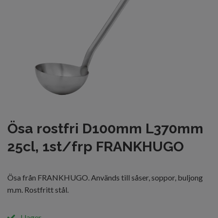
Ösa rostfri D100mm L370mm
25cl, 1st/frp FRANKHUGO
Ösa från FRANKHUGO. Används till såser, soppor, buljong
m.m. Rostfritt stål.
I lager.