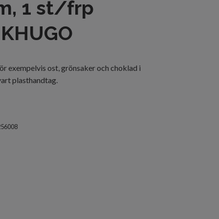
, 1 st/frp
NKHUGO
 för exempelvis ost, grönsaker och choklad i
vart plasthandtag.
256008