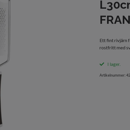
L30cm
FRA
Ett fint rivjärn
rostfritt med s
I lager.
Artikelnummer:
4