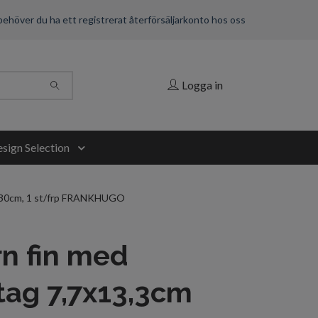
 behöver du ha ett registrerat återförsäljarkonto hos oss
Logga in
sign Selection
 L30cm, 1 st/frp FRANKHUGO
rn fin med
ag 7,7x13,3cm