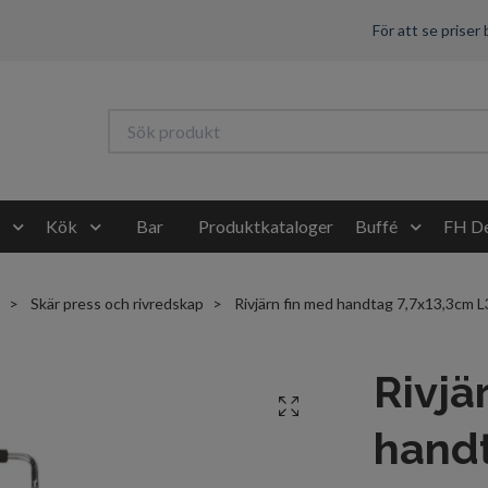
För att se priser
Kök
Bar
Produktkataloger
Buffé
FH De
Skär press och rivredskap
Rivjärn fin med handtag 7,7x13,3cm
Rivjä
handt