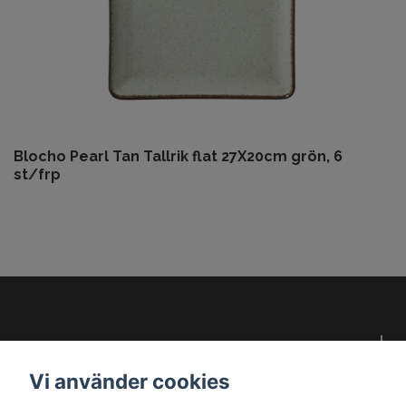
Blocho Pearl Tan Tallrik flat 27X20cm grön, 6
st/frp
Om oss
Vi använder cookies
Kundservice