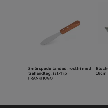
Smörspade tandad, rostfri med
Blocho
trähandtag, 1st/frp
16cm 
FRANKHUGO