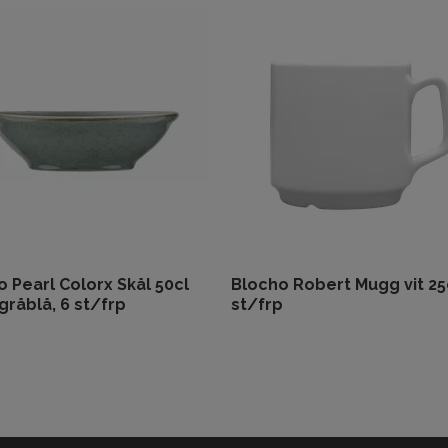
 Pearl Colorx Skål 50cl
Blocho Robert Mugg vit 25c
gråblå, 6 st/frp
st/frp