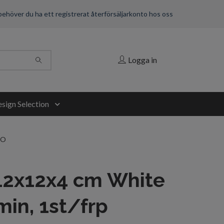
 behöver du ha ett registrerat återförsäljarkonto hos oss
Logga in
sign Selection
GO
12x12x4 cm White
in, 1st/frp