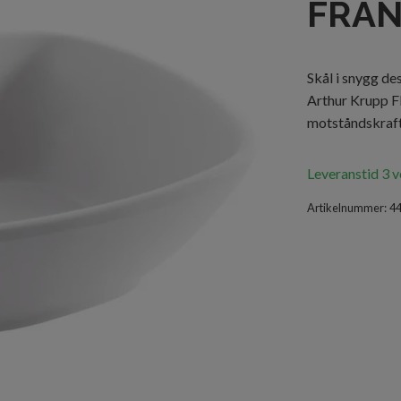
FRA
Skål i snygg de
Arthur Krupp 
motståndskraft
Leveranstid 3 
Artikelnummer:
4