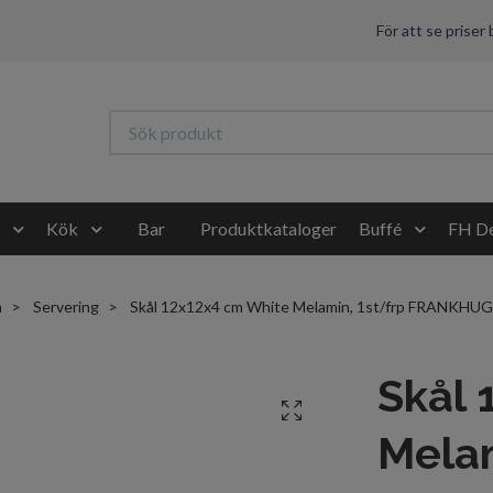
För att se priser
Kök
Bar
Produktkataloger
Buffé
FH De
m
Servering
Skål 12x12x4 cm White Melamin, 1st/frp FRANKHU
Skål 
Melam