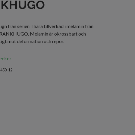
NKHUGO
sign från serien Thara tillverkad i melamin från
FRANKHUGO. Melamin är okrossbart och
igt mot deformation och repor.
veckor
4450-12